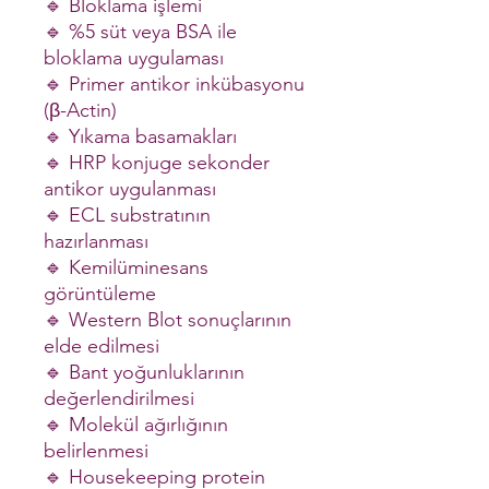
🔹 Bloklama işlemi
🔹 %5 süt veya BSA ile
bloklama uygulaması
🔹 Primer antikor inkübasyonu
(β-Actin)
🔹 Yıkama basamakları
🔹 HRP konjuge sekonder
antikor uygulanması
🔹 ECL substratının
hazırlanması
🔹 Kemilüminesans
görüntüleme
🔹 Western Blot sonuçlarının
elde edilmesi
🔹 Bant yoğunluklarının
değerlendirilmesi
🔹 Molekül ağırlığının
belirlenmesi
🔹 Housekeeping protein