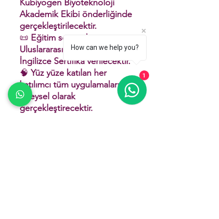
Kubiyogen Biyoteknoloji
Akademik Ekibi önderliğinde
gerçekleştirilecektir.
📜
Eğitim sonunda
How can we help you?
Uluslararası Şirket Onaylı
İngilizce Sertifika verilecektir.
🧠
Yüz yüze katılan her
1
katılımcı tüm uygulamaları
bireysel olarak
gerçekleştirecektir.
🔥 NEDEN KUBİYOGEN?
⭐ Türkiye'de bireysel
uygulama yapabileceğiniz
nadir eğitimlerden biri
🧪 Tamamen laboratuvar
ortamında bire bir uygulama
🧬 Protein izolasyonu ve
Western Blot süreçlerini