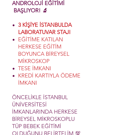
ANDROLOJİ EĞİTİMİ
BAŞLIYOR! 🔬
3 KİŞİYE İSTANBULDA
LABORATUVAR STAJI
EĞİTİME KATILAN
HERKESE EĞİTİM
BOYUNCA BİREYSEL
MİKROSKOP
TESE İMKANI
KREDİ KARTIYLA ÖDEME
İMKANI
ÖNCELİKLE İSTANBUL
ÜNİVERSİTESİ
İMKANLARINDA HERKESE
BİREYSEL MİKROSKOPLU
TÜP BEBEK EĞİTİMİ
OLDUĞUNU BELİRTELİM 💯