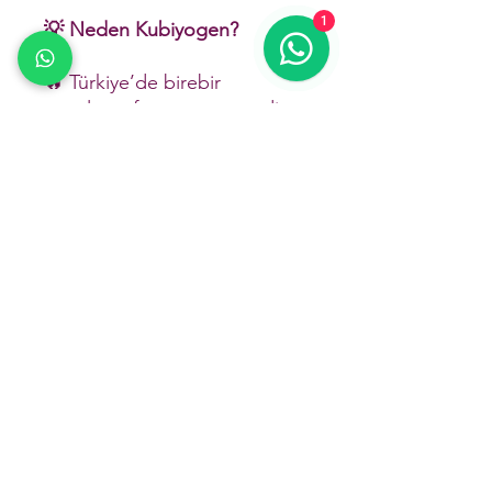
1
💡 Neden Kubiyogen?
🔥 Türkiye’de birebir
uygulama fırsatı sunan nadir
eğitimlerden biri
💳 Esnek ödeme seçenekleri
🏨 Şehir dışından katılanlara
konaklama desteği
🌍 Uluslararası geçerli şirket
onaylı sertifikalı
🧭 Ücretsiz kariyer
danışmanlığı
💳 Ödeme Yöntemleri :
-Kredi Kartına Peşin veya
Taksitli Ödeme ( Taksitte Vade
Farkı Banka ile İlgilidir , 12