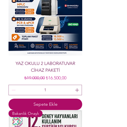
YAZ OKULU 2 LABORATUVAR
CİHAZ PAKETİ
Normal Fiyat
İndirimli Fiyat
₺19.000,00
₺16.500,00
Sepete Ekle
Bakanlık Onaylı