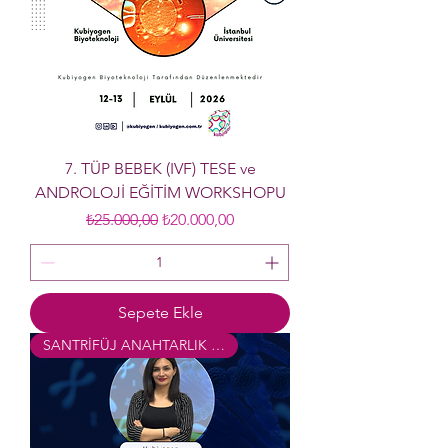
7. TÜP BEBEK (IVF) TESE ve
ANDROLOJİ EĞİTİM WORKSHOPU
Normal Fiyat
İndirimli Fiyat
₺25.000,00
₺20.000,00
Sepete Ekle
SANTRİFÜJ ANAHTARLIK HEDİYE