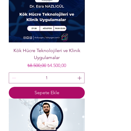
Kök Hücre Teknolojileri ve Klinik
Uygulamalar
Normal Fiyat
İndirimli Fiyat
₺8.500,00
₺4.500,00
Sepete Ekle