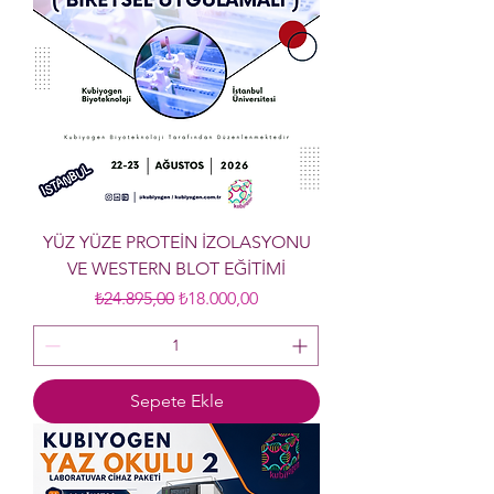
YÜZ YÜZE PROTEİN İZOLASYONU
VE WESTERN BLOT EĞİTİMİ
Normal Fiyat
İndirimli Fiyat
₺24.895,00
₺18.000,00
Sepete Ekle