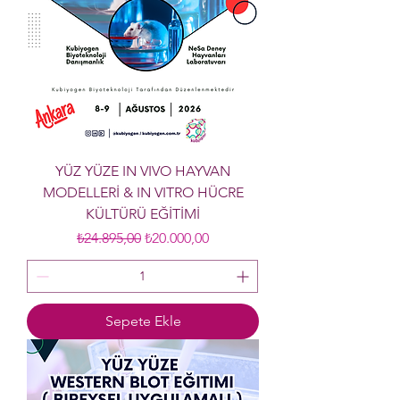
YÜZ YÜZE IN VIVO HAYVAN
MODELLERİ & IN VITRO HÜCRE
KÜLTÜRÜ EĞİTİMİ
Normal Fiyat
İndirimli Fiyat
₺24.895,00
₺20.000,00
Sepete Ekle