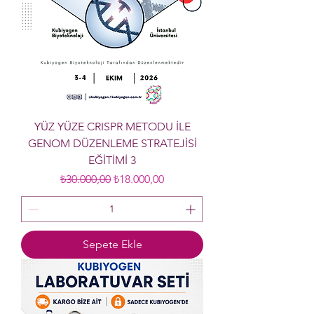
YÜZ YÜZE CRISPR METODU İLE
GENOM DÜZENLEME STRATEJİSİ
EĞİTİMİ 3
Normal Fiyat
İndirimli Fiyat
₺30.000,00
₺18.000,00
Sepete Ekle