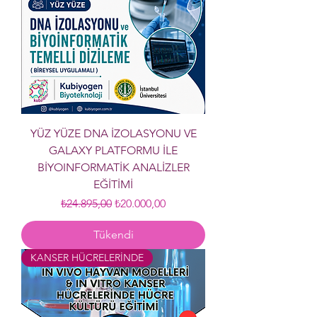
YÜZ YÜZE DNA İZOLASYONU VE
GALAXY PLATFORMU İLE
BİYOINFORMATİK ANALİZLER
EĞİTİMİ
Normal Fiyat
İndirimli Fiyat
₺24.895,00
₺20.000,00
Tükendi
KANSER HÜCRELERİNDE