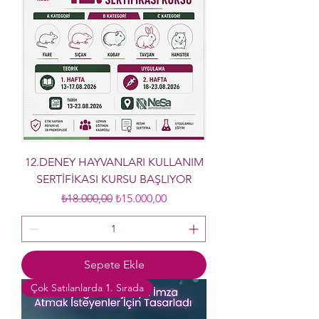
12.DENEY HAYVANLARI KULLANIM
SERTİFİKASI KURSU BAŞLIYOR
Normal Fiyat
İndirimli Fiyat
₺18.000,00
₺15.000,00
Sepete Ekle
Çok Satılanlarda 1. Sırada