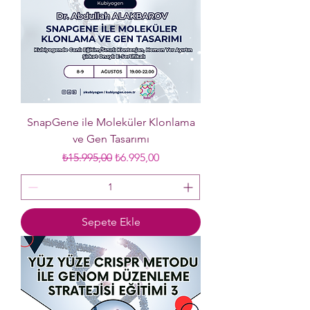
SnapGene ile Moleküler Klonlama
ve Gen Tasarımı
Normal Fiyat
İndirimli Fiyat
₺15.995,00
₺6.995,00
Sepete Ekle