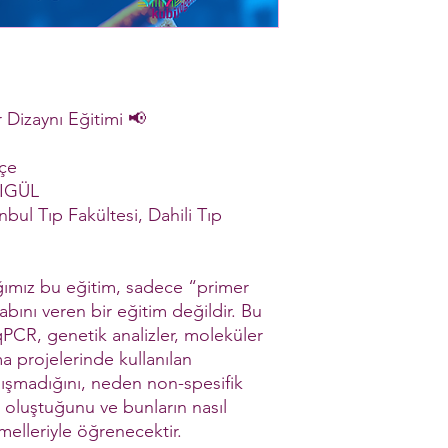
Dizaynı Eğitimi 📢
kçe
LIGÜL
anbul Tıp Fakültesi, Dahili Tıp
ğımız bu eğitim, sadece “primer
abını veren bir eğitim değildir. Bu
qPCR, genetik analizler, moleküler
ma projelerinde kullanılan
ışmadığını, neden non-spesifik
 oluştuğunu ve bunların nasıl
melleriyle öğrenecektir.