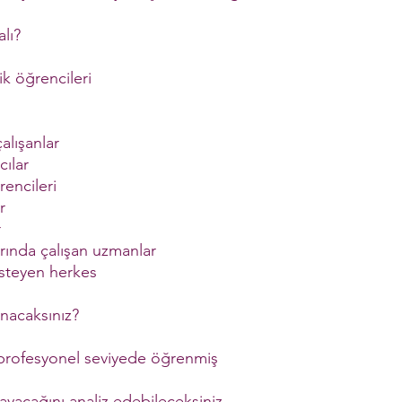
lı?
k öğrencileri
alışanlar
ılar
encileri
r
r
arında çalışan uzmanlar
isteyen herkes
nacaksınız?
 profesyonel seviyede öğrenmiş
mayacağını analiz edebileceksiniz