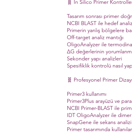
🧬 In Silico Primer Kontrolle
Tasarım sonrası primer doğ
NCBI BLAST ile hedef analiz
Primerin yanlış bölgelere b
Off-target analiz mantığı
OligoAnalyzer ile termodina
ΔG değerlerinin yorumlanm
Sekonder yapı analizleri
Spesifiklik kontrolü nasıl yapı
🧬 Profesyonel Primer Dizayn
Primer3 kullanımı
Primer3Plus arayüzü ve para
NCBI Primer-BLAST ile pri
IDT OligoAnalyzer ile dimer 
SnapGene ile sekans analizi
Primer tasarımında kullanıla