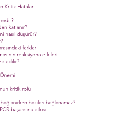
n Kritik Hatalar
 nedir?
den katlanır?
i nasıl düşürür?
r?
rasındaki farklar
masının reaksiyona etkileri
e edilir?
 Önemi
un kritik rolü
 bağlanırken bazıları bağlanamaz?
 PCR başarısına etkisi