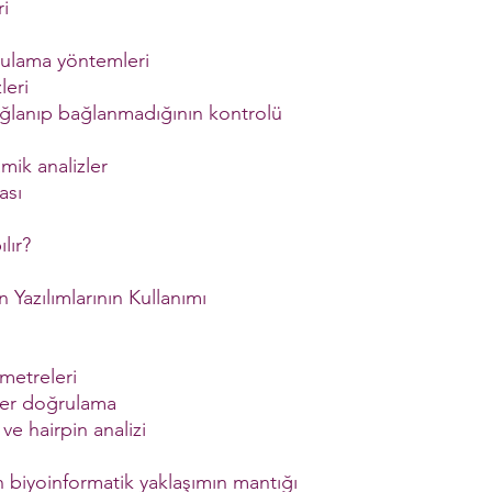
ri
rulama yöntemleri
leri
ağlanıp bağlanmadığının kontrolü
mik analizler
ası
lır?
 Yazılımlarının Kullanımı
metreleri
mer doğrulama
ve hairpin analizi
n biyoinformatik yaklaşımın mantığı