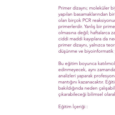
Primer dizaynı; moleküler bi
yapılan basamaklarından bir
olan birçok PCR reaksiyonun
primerlerdir. Yanlış bir prim
olmasına değil; haftalarca z
ciddi maddi kayıplara da ned
primer dizaynı, yalnızca teor
düşünme ve biyoinformatik y
Bu eğitim boyunca katılımcıla
edinmeyecek, aynı zamanda
analizleri yaparak profesyo
mantığını kazanacaktır. Eğit
bakıldığında neden çalışab
çıkarabileceği bilimsel olara
Eğitim İçeriği :