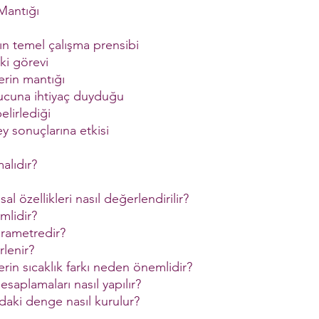
Mantığı
n temel çalışma prensibi
ki görevi
erin mantığı
ucuna ihtiyaç duyduğu
elirlediği
y sonuçlarına etkisi
alıdır?
sal özellikleri nasıl değerlendirilir?
mlidir?
arametredir?
rlenir?
rin sıcaklık farkı neden önemlidir?
saplamaları nasıl yapılır?
ındaki denge nasıl kurulur?