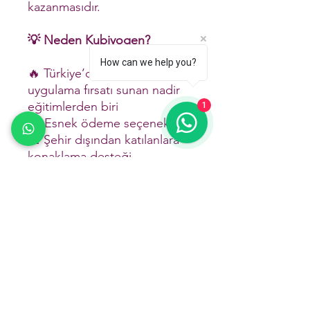
kazanmasıdır.
💡 Neden Kubiyogen?
How can we help you?
🔥 Türkiye’de birebir
uygulama fırsatı sunan nadir
eğitimlerden biri
1
💳 Esnek ödeme seçenekleri
🏨 Şehir dışından katılanlara
konaklama desteği
🌍 Uluslararası geçerli şirket
onaylı sertifikalı
🧭 Ücretsiz kariyer
danışmanlığı
💳 Ödeme Yöntemleri :
-Kredi Kartına Peşin veya
Taksitli Ödeme ( Taksitte Vade