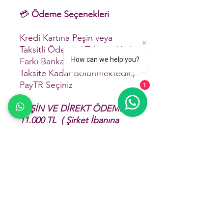
💳
Ödeme Seçenekleri
Kredi Kartına Peşin veya
Taksitli Ödeme ( Taksitte Vade
How can we help you?
Farkı Banka ile İlgilidir, 12
Taksite Kadar Bölünmektedir.)
PayTR Seçiniz
1
PEŞİN VE DİREKT ÖDEMEDE
11.000 TL ( Şirket İbanına
Yapılır )
( 12 Temmuza kadar
geçerlidir. )
EFT / Havale
Kapora Verip Yer Ayırtma (
Kapora 5.000 TL ) Geri
Kalanını 30 Temmuz'a Kadar