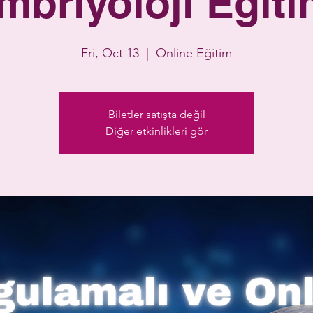
mbriyoloji Eğiti
Fri, Oct 13
  |  
Online Eğitim
Biletler satışta değil
Diğer etkinlikleri gör