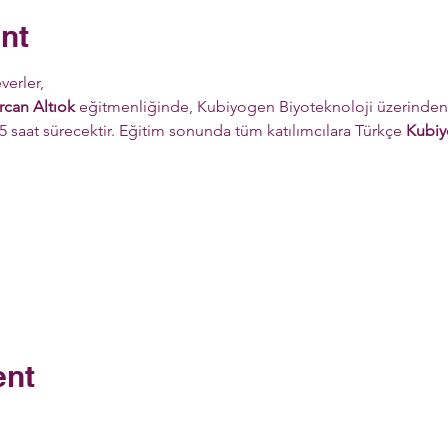
nt
verler,
can Altıok
 eğitmenliğinde, Kubiyogen Biyoteknoloji üzerinden c
 5 saat sürecektir. Eğitim sonunda tüm katılımcılara Türkçe 
Kubiyo
 
 
ent