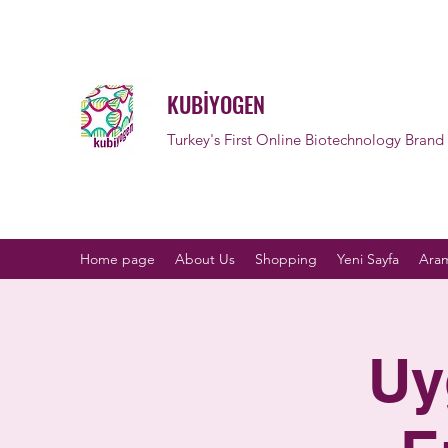
KUBİYOGEN
Turkey's First Online Biotechnology Brand
Home page
About Us
Shopping
Yeni Sayfa
Aram
Uy