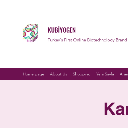
KUBİYOGEN
Turkey's First Online Biotechnology Brand
Home page
About Us
Shopping
Yeni Sayfa
Aram
Ka