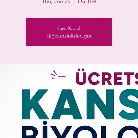
Thu, Jun 25
  |  
EĞİTİM
Kayıt Kapalı
Diğer etkinlikleri gör