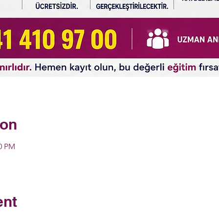
ion
00 PM
ent