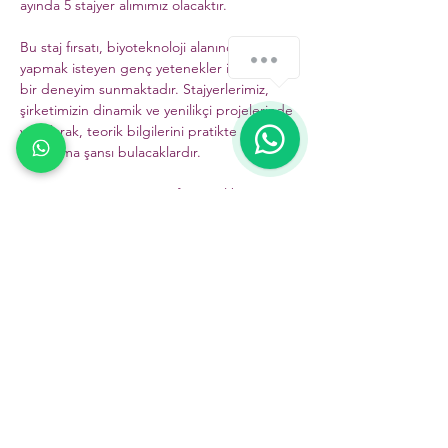
ayında 5 stajyer alımımız olacaktır. 
Bu staj fırsatı, biyoteknoloji alanında kariyer 
How can we help you?
yapmak isteyen genç yetenekler için eşsiz 
bir deneyim sunmaktadır. Stajyerlerimiz, 
şirketimizin dinamik ve yenilikçi projelerinde 
1
yer alarak, teorik bilgilerini pratikte 
uygulama şansı bulacaklardır. 
Ayrıca, staj süresince profesyonel bir 
ortamda çalışarak, sektördeki gelişmeleri 
yakından takip etme ve uzmanlardan 
öğrenme imkanı elde edeceklerdir.
Aranan Nitelikler
İstanbul’da ikamet eden veya İstanbul’a 
taşınma imkanı olan adaylar tercih 
edilmektedir. 
Stajyerlerin, hibrit çalışma düzenine uyum 
sağlayabilmesi beklenmektedir; bu, hem 