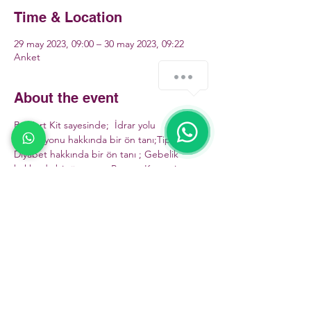
Time & Location
29 may 2023, 09:00 – 30 may 2023, 09:22
Anket
About the event
Bu Kart Kit sayesinde;  İdrar yolu 
enfeksiyonu hakkında bir ön tanı;Tip 2 
Diyabet hakkında bir ön tanı ; Gebelik 
hakkında bir ön tanı; eProstat Kanseri 
hakkında ön tanı'yı güvenle koyabilirsiniz.
Yeni çağın getirileri ve her geçen gün 
gelişen teknolojiler sayesinde artık bunlarda 
mümkün olacak! Üstelik Anlaşmalı 
olduğumuz doktorlarla ücretsiz muayene 
olun.
Sizce de bu kiti hastane ortamlarına 
uğramadan, direkt eczanelerden veyahut 
internet üzerinden satın alıp kullanmak 