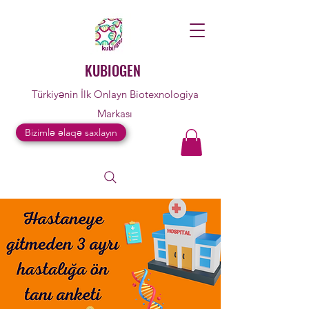
KUBIOGEN
Türkiyənin İlk Onlayn Biotexnologiya
Markası
Bizimlə əlaqə saxlayın