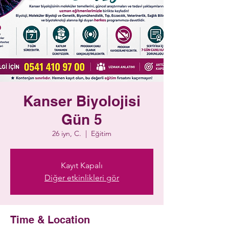
Kanser Biyolojisi
Gün 5
26 iyn, C.
  |  
Eğitim
Kayıt Kapalı
Diğer etkinlikleri gör
Time & Location