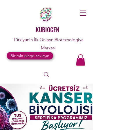
KUBIOGEN
Türkiyənin İlk Onlayn Biotexnologiya
Markası
Bizimlə əlaqə saxlayın