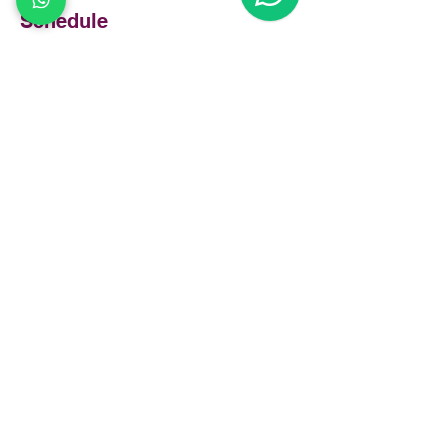
Schedule
13:50 - 13:55
5 dəqiqə
Açılış konuşması KUBİYOGEN Kurucusu
Kübra AYDEMİR
13:55 - 14:00
5 dəqiqə
Moderatörümüz Ayşenur
See All
14 more items available
Share this event