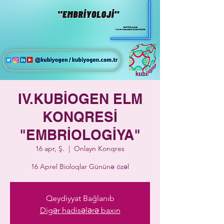
IV.KUBİOGEN ELM
KONQRESİ
"EMBRİOLOGİYA"
16 apr, Ş.
  |  
Onlayn Konqres
16 Aprel Bioloqlar Gününə özəl
Qeydiyyat Bağlanıb
Digər hadisələrə baxın