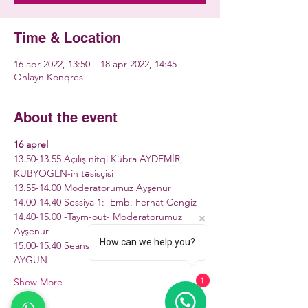
Time & Location
16 apr 2022, 13:50 – 18 apr 2022, 14:45
Onlayn Konqres
About the event
16 aprel
13.50-13.55 Açılış nitqi Kübra AYDEMİR, 
KUBYOGEN-in təsisçisi
13.55-14.00 Moderatorumuz Ayşenur
14.00-14.40 Sessiya 1:  Emb. Ferhat Cengiz
14.40-15.00 -Taym-out- Moderatorumuz 
Ayşenur
How can we help you?
15.00-15.40 Seans 2: Emb. Ehtiras Melis 
AYGUN
Show More
1